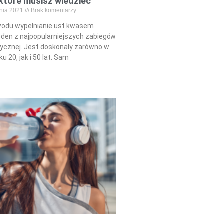
 które musisz wiedzieć
pnia 2021
Brak komentarzy
wodu wypełnianie ust kwasem
eden z najpopularniejszych zabiegów
ycznej. Jest doskonały zarówno w
ku 20, jak i 50 lat. Sam
Read More »