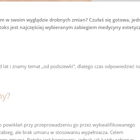
em w swoim wyglądzie drobnych zmian? Czułaś się gotowa, jed
toks jest najczęściej wybieranym zabiegiem medycyny estetyc
d lat i znamy temat „od podszewki”, dlatego czas odpowiedzieć n
ny?
ko powikłań przy przeprowadzeniu go przez wykwalifikowanego
m zabieg, ale brak umiaru w stosowaniu wypełniacza. Celem
ego zmiana. Botoks jest bezpieczny, jednak jak każdy zabieg w