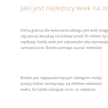
Jaki jest najlepszy wiek na z
Dolną granicą dla wykonania zabiegu jest wiek osiągni
najczęściej decydują się kobiety przed 30 rokiem ży
najdłużej. Każdy wiek jest odpowiedni aby wprowad
samopoczucie. Botoks pomaga usunąć niedoskonałośc
Botoks jest najpopularniejszym zabiegiem medycyny es
tysięcy kobiet zachwycając się efektem odświeżonej
wieku, bo każda zasługuje na to, co najlepsze.