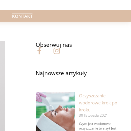
G
KONTAKT
Obserwuj nas
F
I
a
n
c
s
e
t
Najnowsze artykuły
b
a
o
g
o
r
Oczyszczanie
k
a
wodorowe krok po
-
m
kroku
f
30 listopada 2021
Czym jest wodorowe
oczyszczanie twarzy? Jest