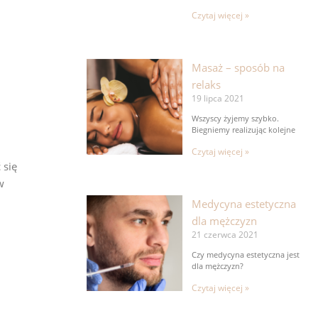
Czytaj więcej »
Masaż – sposób na
relaks
19 lipca 2021
Wszyscy żyjemy szybko.
Biegniemy realizując kolejne
Czytaj więcej »
 się
w
Medycyna estetyczna
dla mężczyzn
21 czerwca 2021
Czy medycyna estetyczna jest
dla mężczyzn?
Czytaj więcej »