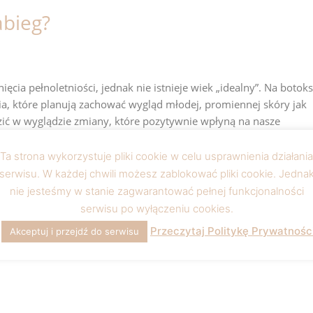
abieg?
ęcia pełnoletniości, jednak nie istnieje wiek „idealny”. Na botoks
cia, które planują zachować wygląd młodej, promiennej skóry jak
zić w wyglądzie zmiany, które pozytywnie wpłyną na nasze
i i wydobyć piękno tkwiące w każdej kobiecie.
Ta strona wykorzystuje pliki cookie w celu usprawnienia działania
serwisu. W każdej chwili możesz zablokować pliki cookie. Jedna
nie jesteśmy w stanie zagwarantować pełnej funkcjonalności
serwisu po wyłączeniu cookies.
tetycznej na świecie. Jest bezpieczny i od lat stosują go setki
Przeczytaj Politykę Prywatnośc
Akceptuj i przejdź do serwisu
, napiętej skóry. Pomagamy kobietom poczuć się pięknie w każd