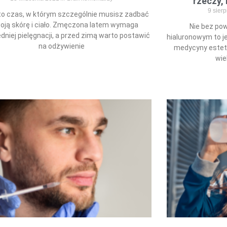
rzeczy,
9 sier
to czas, w którym szczególnie musisz zadbać
oją skórę i ciało. Zmęczona latem wymaga
Nie bez po
dniej pielęgnacji, a przed zimą warto postawić
hialuronowym to j
na odżywienie
medycyny estet
wie
Read More »