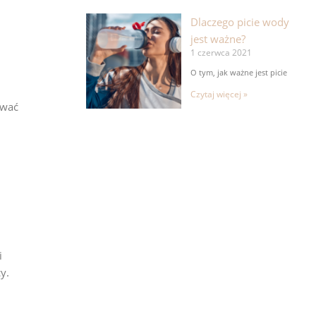
Dlaczego picie wody
jest ważne?
1 czerwca 2021
O tym, jak ważne jest picie
Czytaj więcej »
ować
i
y.