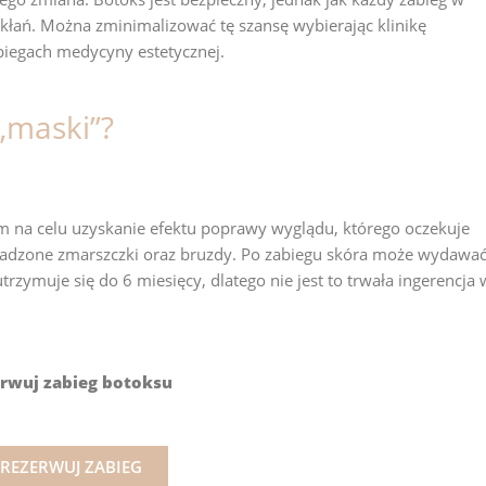
łań. Można zminimalizować tę szansę wybierając klinikę
biegach medycyny estetycznej.
„maski”?
m na celu uzyskanie efektu poprawy wyglądu, którego oczekuje
ygładzone zmarszczki oraz bruzdy. Po zabiegu skóra może wydawać
 utrzymuje się do 6 miesięcy, dlatego nie jest to trwała ingerencja 
erwuj zabieg botoksu
REZERWUJ ZABIEG