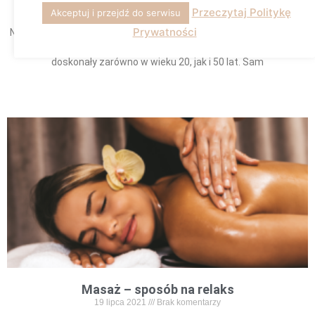
9 sierpnia 2021
Brak komentarzy
Przeczytaj Politykę
Akceptuj i przejdź do serwisu
Prywatności
Nie bez powodu wypełnianie ust kwasem hialuronowym to jeden z
najpopularniejszych zabiegów medycyny estetycznej. Jest
doskonały zarówno w wieku 20, jak i 50 lat. Sam
Read More »
Masaż – sposób na relaks
19 lipca 2021
Brak komentarzy