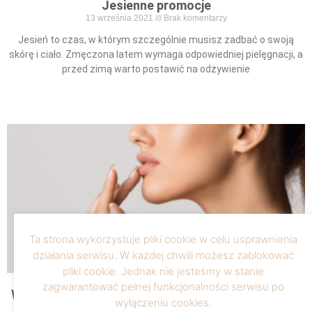
Jesienne promocje
13 września 2021
Brak komentarzy
Jesień to czas, w którym szczególnie musisz zadbać o swoją
skórę i ciało. Zmęczona latem wymaga odpowiedniej pielęgnacji, a
przed zimą warto postawić na odżywienie
Read More »
Ta strona wykorzystuje pliki cookie w celu usprawnienia
działania serwisu. W każdej chwili możesz zablokować
pliki cookie. Jednak nie jesteśmy w stanie
zagwarantować pełnej funkcjonalności serwisu po
Wypełnianie ust kwasem hialuronowym – 5 rzeczy,
wyłączeniu cookies.
które musisz wiedzieć