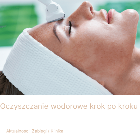
Oczyszczanie wodorowe krok po kroku
Aktualności
,
Zabiegi
/
Klinika