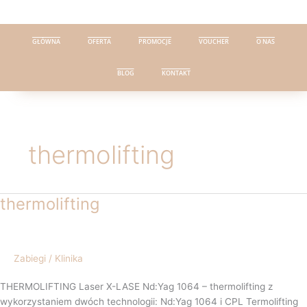
Przejdź
do
treści
GŁÓWNA
OFERTA
PROMOCJE
VOUCHER
O NAS
BLOG
KONTAKT
thermolifting
thermolifting
thermolifting
Zabiegi
/
Klinika
THERMOLIFTING Laser X-LASE Nd:Yag 1064 – thermolifting z
wykorzystaniem dwóch technologii: Nd:Yag 1064 i CPL Termolifting