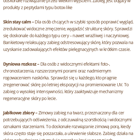
doskonałe rozwiązanie przed wielkim wyjściem. Zabieg jest bogaty w
produkty z peptydami typu botox-like
Skin stay calm –
Dla osób chcących w szybki sposób poprawić wygląd,
zredukować widoczne zmęczenie, wygadzić strukturę skóry. Sprawdzi
się doskonale do każdego typu cery – nawet wrażliwej i naczyniowej.
Bankietowy relaksujący zabieg odstresowujący skórę, który pozwala na
uzyskanie zadowalających efektów pielęgnacyjnych w krótkim czasie.
Dyniowa rozkosz –
Dla osób z widocznymi efektami foto-,
chronostarzenia, rozszerzonymi porami oraz nadmiernym
rogowaceniem naskórka. Sprawdzi się u każdego, kto pragnie
zregenerować skórę po letniej ekspozycji na promieniowanie UV. To
zabieg o wysokiej intensywności, który zaaktywizuje mechanizmy
regeneracyjne skóry po lecie.
Jabłkowe zbiory –
Zimowy zabieg na twarz, przeznaczony dla cer
potrzebujących odświeżenia, z odczuwalną szorstkością i widocznymi
oznakami starzeniami. To doskonałe rozwiązanie zimową porą, kiedy
skóra często staje się poszarzała, a ukrwienie słabsze. Zabieg działa na