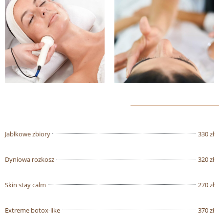
Jabłkowe zbiory
330 zł
Dyniowa rozkosz
320 zł
Skin stay calm
270 zł
Extreme botox-like
370 zł