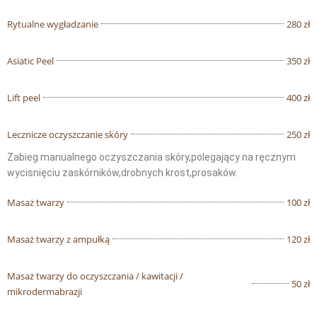
Rytualne wygładzanie
280 zł
Asiatic Peel
350 zł
Lift peel
400 zł
Lecznicze oczyszczanie skóry
250 zł
Zabieg manualnego oczyszczania skóry,polegający na ręcznym
wycisnięciu zaskórników,drobnych krost,prosaków.
Masaż twarzy
100 zł
Masaż twarzy z ampułką
120 zł
Masaż twarzy do oczyszczania / kawitacji /
50 zł
mikrodermabrazji