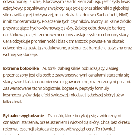
odwodnionej i suchej. Kluczowym składnikiem zabiegu jest czysty kwas
azjatykowy, pozyskiwany z wąkroty azjatyckiej oraz składniki o głębokiej
sile nawilżającej i odżywczej, m.in. ekstrakt z drzewa Sacha Inchi, NMF,
inhibitor ceramidazy. Połączenie tych czynników, tworzy unikalne źródło
przywracające hydro-równowagę skóry. Zabieg odbudowuje barierę
naskórkową, dzięki czemu wzmocniony zostaje system ochronny skóry.
Cera odzyskuje promienność i blask, zmarszczki powstałe na skutek
odwodnienia, zostają zredukowane, a skóra jest bardziej elastyczna oraz
wolniej się starzeje.
Extreme botox-like
– Autorski zabieg silnie pobudzający. Zabieg
przeznaczony jest dla osób z zaawansowanymi oznakami starzenia się
skóry, szorstkością, nadmiernym rogowaceniem, rozszerzonymi porami.
Zaawansowane technologicznie, bogate w peptydy formuły
kosmoceutyków dają efekt świeższej, młodszej i gładszej skóry już w
kilka chwil.
Rytualne wygładzanie –
Dla osób, które borykają się z widocznymi
oznakami starzenia, przesuszeniem i wiotkością skóry. Chcą bez okresu
rekonwalescencji skutecznie poprawić wygląd cery. To również