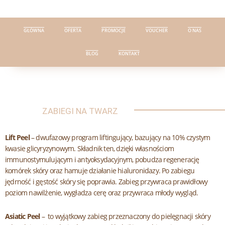
Przejdź
do
treści
GŁÓWNA
OFERTA
PROMOCJE
VOUCHER
O NAS
BLOG
KONTAKT
ZABIEGI NA TWARZ
Lift Peel
– dwufazowy program liftingujący, bazujący na 10% czystym
kwasie glicyryzynowym. Składnik ten, dzięki własnościom
immunostymulującym i antyoksydacyjnym, pobudza regenerację
komórek skóry oraz hamuje działanie hialuronidazy. Po zabiegu
jędrność i gęstość skóry się poprawia. Zabieg przywraca prawidłowy
poziom nawilżenie, wygładza cerę oraz przywraca młody wygląd.
Asiatic Peel
– to wyjątkowy zabieg przeznaczony do pielęgnacji skóry