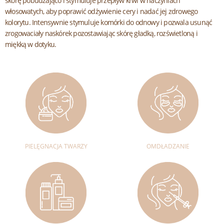
skórę pobudzająco i stymuluje przepływ krwi w naczyniach
włosowatych, aby poprawić odżywienie cery i nadać jej zdrowego
kolorytu. Intensywnie stymuluje komórki do odnowy i pozwala usunąć
zrogowaciały naskórek pozostawiając skórę gładką, rozświetloną i
miękką w dotyku.
PIELĘGNACJA TWARZY
OMDŁADZANIE