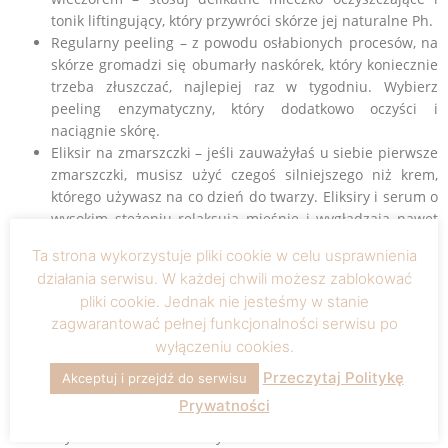
tonik liftingujący, który przywróci skórze jej naturalne Ph.
Regularny peeling – z powodu osłabionych procesów, na
skórze gromadzi się obumarły naskórek, który koniecznie
trzeba złuszczać, najlepiej raz w tygodniu. Wybierz
peeling enzymatyczny, który dodatkowo oczyści i
naciągnie skórę.
Eliksir na zmarszczki – jeśli zauważyłaś u siebie pierwsze
zmarszczki, musisz użyć czegoś silniejszego niż krem,
którego używasz na co dzień do twarzy. Eliksiry i serum o
wysokim stężeniu relaksują mięśnie i wygładzają nawet
głębokie zmarszczki.
Ta strona wykorzystuje pliki cookie w celu usprawnienia
działania serwisu. W każdej chwili możesz zablokować
Na pewno zauważyłaś, że każdy z nas starzeje się nieco inaczej
pliki cookie. Jednak nie jesteśmy w stanie
i w innym tempie. Wpływają na to dwa główne czynniki
zagwarantować pełnej funkcjonalności serwisu po
odpowiedzialne za wiek naszej skóry:
wyłączeniu cookies.
Starzenie endogenne – związane z uwarunkowaniami
Przeczytaj Politykę
Akceptuj i przejdź do serwisu
genetycznymi
Prywatności
Starzenie egzogenne – związane z trybem życia i
czynnikami środowiskowymi