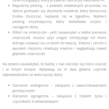
tonik liftingujący, który przywróci skórze jej naturalne Ph.
Regularny peeling – z powodu osłabionych procesów, na
skórze gromadzi się obumarły naskórek, który koniecznie
trzeba złuszczać, najlepiej raz w tygodniu. Wybierz
peeling enzymatyczny, który dodatkowo oczyści i
naciągnie skórę.
Eliksir na zmarszczki – jeśli zauważyłaś u siebie pierwsze
zmarszczki, musisz użyć czegoś silniejszego niż krem,
którego używasz na co dzień do twarzy. Eliksiry i serum o
wysokim stężeniu relaksują mięśnie i wygładzają nawet
głębokie zmarszczki.
Na pewno zauważyłaś, że każdy z nas starzeje się nieco inaczej
i w innym tempie. Wpływają na to dwa główne czynniki
odpowiedzialne za wiek naszej skóry:
Starzenie endogenne – związane z uwarunkowaniami
genetycznymi
Starzenie egzogenne – związane z trybem życia i
czynnikami środowiskowymi