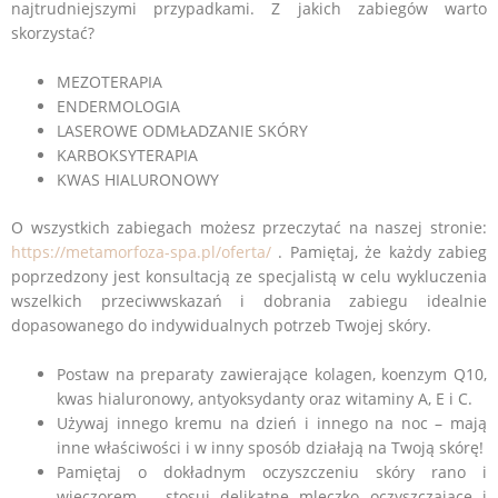
najtrudniejszymi przypadkami. Z jakich zabiegów warto
skorzystać?
MEZOTERAPIA
ENDERMOLOGIA
LASEROWE ODMŁADZANIE SKÓRY
KARBOKSYTERAPIA
KWAS HIALURONOWY
O wszystkich zabiegach możesz przeczytać na naszej stronie:
https://metamorfoza-spa.pl/oferta/
. Pamiętaj, że każdy zabieg
poprzedzony jest konsultacją ze specjalistą w celu wykluczenia
wszelkich przeciwwskazań i dobrania zabiegu idealnie
dopasowanego do indywidualnych potrzeb Twojej skóry.
Postaw na preparaty zawierające kolagen, koenzym Q10,
kwas hialuronowy, antyoksydanty oraz witaminy A, E i C.
Używaj innego kremu na dzień i innego na noc – mają
inne właściwości i w inny sposób działają na Twoją skórę!
Pamiętaj o dokładnym oczyszczeniu skóry rano i
wieczorem – stosuj delikatne mleczko oczyszczające i