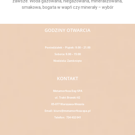
zawsze. Woda gazowana, niegazowana, mineralizowana,
smakowa, bogata w wapń czy minerały – wybór
Read More »
GODZINY OTWARCIA
Poniedziałek – Piątek: 9.00 – 21.00
Sobota: 9.00 – 15:00
Niedziela: Zamknięte
KONTAKT
Metamorfoza Day SPA
ul. Trakt Brzeski 62
05-077 Warszawa-Wesoła
Email: biuro@metamorfoza-spa.pl
Telefon: 734 432 041