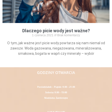
Dlaczego picie wody jest ważne?
1 czerwca 2021
Brak komentarzy
O tym, jak ważne jest picie wody powtarza się nam niemal od
zawsze. Woda gazowana, niegazowana, mineralizowana,
smakowa, bogata w wapń czy minerały – wybór
Read More »
GODZINY OTWARCIA
Poniedziałek – Piątek: 9.00 – 21.00
Sobota: 9.00 – 15:00
Niedziela: Zamknięte