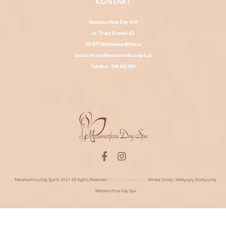
KONTAKT
Metamorfoza Day SPA
ul. Trakt Brzeski 62
05-077 Warszawa-Wesoła
Email: biuro@metamorfoza-spa.pl
Telefon: 734 432 041
F
I
a
n
c
s
Metamorfoza Day Spa © 2021 All Rights Reserved
Polityka prywatności.
Klinika Urody i Medycyny Estetycznej
e
t
Metamorfoza Day Spa
b
a
o
g
o
r
k
a