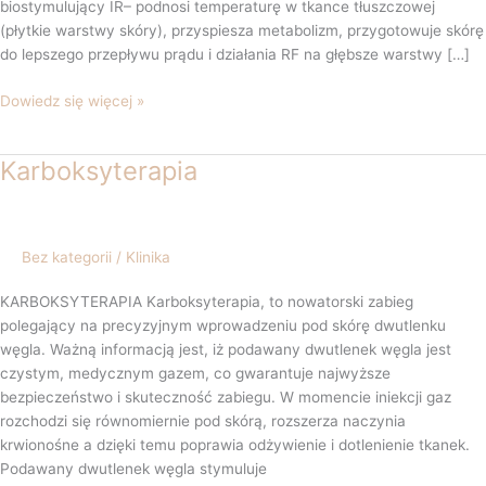
biostymulujący IR– podnosi temperaturę w tkance tłuszczowej
(płytkie warstwy skóry), przyspiesza metabolizm, przygotowuje skórę
do lepszego przepływu prądu i działania RF na głębsze warstwy […]
Dowiedz się więcej »
Karboksyterapia
Karboksyterapia
Bez kategorii
/
Klinika
KARBOKSYTERAPIA Karboksyterapia, to nowatorski zabieg
polegający na precyzyjnym wprowadzeniu pod skórę dwutlenku
węgla. Ważną informacją jest, iż podawany dwutlenek węgla jest
czystym, medycznym gazem, co gwarantuje najwyższe
bezpieczeństwo i skuteczność zabiegu. W momencie iniekcji gaz
rozchodzi się równomiernie pod skórą, rozszerza naczynia
krwionośne a dzięki temu poprawia odżywienie i dotlenienie tkanek.
Podawany dwutlenek węgla stymuluje