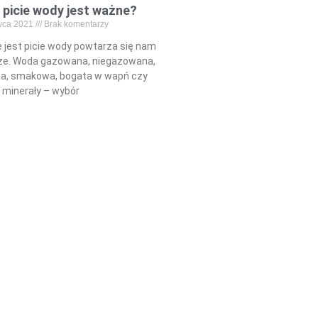
 picie wody jest ważne?
wca 2021
Brak komentarzy
e jest picie wody powtarza się nam
ze. Woda gazowana, niegazowana,
a, smakowa, bogata w wapń czy
minerały – wybór
Read More »
ntakcie: