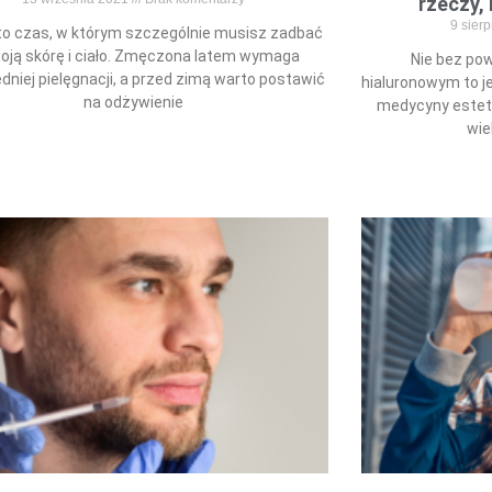
rzeczy,
9 sier
to czas, w którym szczególnie musisz zadbać
oją skórę i ciało. Zmęczona latem wymaga
Nie bez po
dniej pielęgnacji, a przed zimą warto postawić
hialuronowym to j
na odżywienie
medycyny estet
wie
Read More »