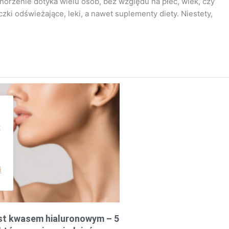
horzenie dotyka wielu osób, bez względu na płeć, wiek, czy
zki odświeżające, leki, a nawet suplementy diety. Niestety,
k
i
st kwasem hialuronowym – 5