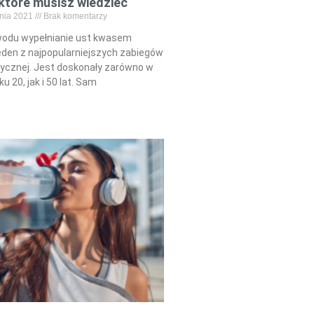
 które musisz wiedzieć
pnia 2021
Brak komentarzy
wodu wypełnianie ust kwasem
eden z najpopularniejszych zabiegów
ycznej. Jest doskonały zarówno w
ku 20, jak i 50 lat. Sam
Read More »