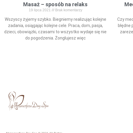
Masaż – sposób na relaks
Med
19 lipca 2021
Brak komentarzy
Wszyscy żyjemy szybko. Biegniemy realizując kolejne
Czy med
zadania, osiągając kolejne cele. Praca, dom, pasja,
błędne 
dzieci, obowiązki, czasami to wszystko wydaje się nie
zareze
do pogodzenia. Żonglujesz więc
Read More »
GODZINY OTWARCIA: