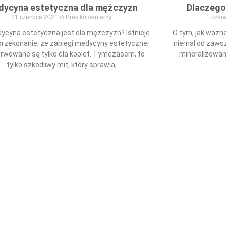
ycyna estetyczna dla mężczyzn
Dlaczego
21 czerwca 2021
Brak komentarzy
1 czer
ycyna estetyczna jest dla mężczyzn? Istnieje
O tym, jak ważn
przekonanie, że zabiegi medycyny estetycznej
niemal od zaws
rwowane są tylko dla kobiet. Tymczasem, to
mineralizowan
tylko szkodliwy mit, który sprawia,
Read More »
KONTAKT
Pozostańmy w ko
Metamorfoza Day SPA
ul. Trakt Brzeski 62