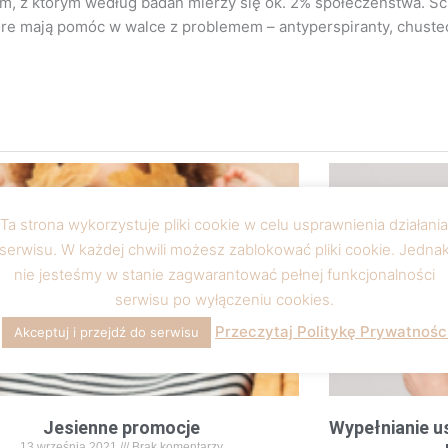
em, z którym według badań mierzy się ok. 2% społeczeństwa. Sc
które mają pomóc w walce z problemem – antyperspiranty, chustec
Ta strona wykorzystuje pliki cookie w celu usprawnienia działania
serwisu. W każdej chwili możesz zablokować pliki cookie. Jedna
nie jesteśmy w stanie zagwarantować pełnej funkcjonalności
serwisu po wyłączeniu cookies.
Przeczytaj Politykę Prywatnośc
Akceptuj i przejdź do serwisu
Jesienne promocje
Wypełnianie u
13 września 2021
Brak komentarzy