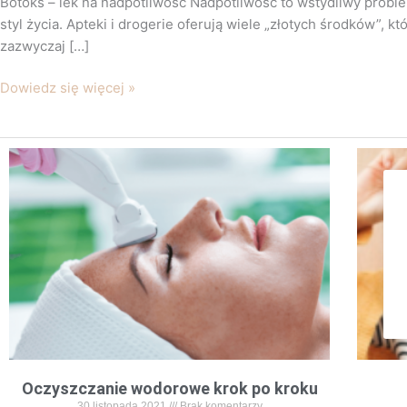
Botoks – lek na nadpotliwość Nadpotliwość to wstydliwy probl
styl życia. Apteki i drogerie oferują wiele „złotych środków”, 
zazwyczaj […]
Dowiedz się więcej »
Oczyszczanie wodorowe krok po kroku
30 listopada 2021
Brak komentarzy